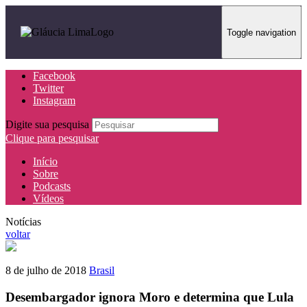
Toggle navigation
Facebook
Twitter
Instagram
Digite sua pesquisa
Clique para pesquisar
Início
Sobre
Podcasts
Vídeos
Notícias
voltar
8 de julho de 2018
Brasil
Desembargador ignora Moro e determina que Lula