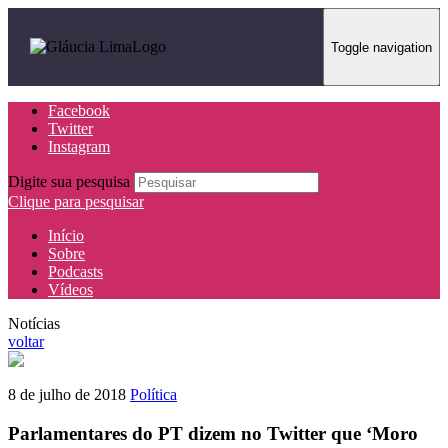
Toggle navigation
Facebook
Twitter
Instagram
Digite sua pesquisa
Clique para pesquisar
Início
Sobre
Podcasts
Vídeos
Notícias
voltar
8 de julho de 2018
Política
Parlamentares do PT dizem no Twitter que ‘Moro