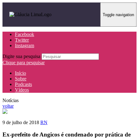
Toggle navigation
Facebook
Twitter
Instagram
Digite sua pesquisa
Clique para pesquisar
Início
Sobre
Podcasts
Vídeos
Notícias
voltar
9 de julho de 2018
RN
Ex-prefeito de Angicos é condenado por prática de