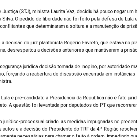
e Justiça (STJ), ministra Laurita Vaz, decidiu há pouco negar u
a Silva. O pedido de liberdade não foi feito pela defesa de Lul
conflitantes que determinaram a soltura e a manutenção da prisã
 a decisão do juiz plantonista Rogério Favreto, que estava no pl
ana, desrespeitou a decisões anteriores que mantiveram a prisã
insegurança jurídica decisão tomada de inopino, por autoridade
ário, forçando a reabertura de discussão encerrada em instâncias
istra.
Lula é pré-candidato à Presidência da República não é fato juríd
o. A questão foi levantada por deputados do PT que recorreram 
rio jurídico-processual criado, as medidas impugnadas no presen
 autos e a decisão do Presidente do TRF da 4.ª Região resolven
lutamente necessárias para chamar o feito à ordem, impedindo q