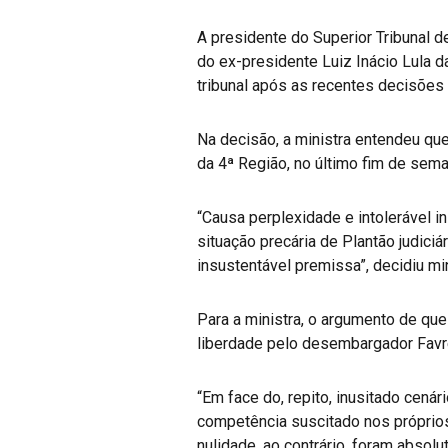
A presidente do Superior Tribunal d
do ex-presidente Luiz Inácio Lula d
tribunal após as recentes decisões 
Na decisão, a ministra entendeu que
da 4ª Região, no último fim de sem
“Causa perplexidade e intolerável 
situação precária de Plantão judici
insustentável premissa”, decidiu min
Para a ministra, o argumento de que 
liberdade pelo desembargador Favret
“Em face do, repito, inusitado cená
competência suscitado nos próprios
nulidade, ao contrário, foram abso