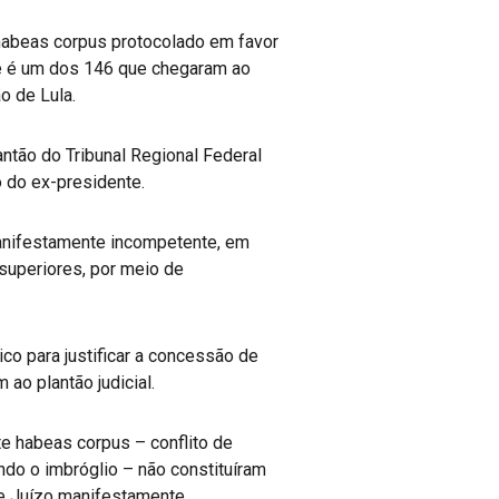
m habeas corpus protocolado em favor
a e é um dos 146 que chegaram ao
o de Lula.
antão do Tribunal Regional Federal
o do ex-presidente.
 manifestamente incompetente, em
 superiores, por meio de
ico para justificar a concessão de
ao plantão judicial.
te habeas corpus – conflito de
do o imbróglio – não constituíram
ue Juízo manifestamente