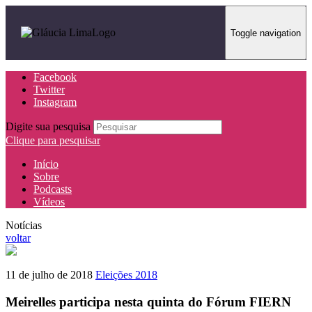
Toggle navigation
Facebook
Twitter
Instagram
Digite sua pesquisa
Clique para pesquisar
Início
Sobre
Podcasts
Vídeos
Notícias
voltar
11 de julho de 2018
Eleições 2018
Meirelles participa nesta quinta do Fórum FIERN