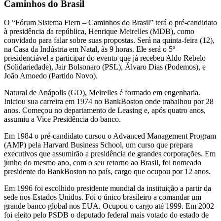
Caminhos do Brasil
O “Fórum Sistema Fiern – Caminhos do Brasil” terá o pré-candidato
à presidência da república, Henrique Meirelles (MDB), como
convidado para falar sobre suas propostas. Será na quinta-feira (12),
na Casa da Indústria em Natal, às 9 horas. Ele será o 5º
presidenciável a participar do evento que já recebeu Aldo Rebelo
(Solidariedade), Jair Bolsonaro (PSL), Álvaro Dias (Podemos), e
João Amoedo (Partido Novo).
Natural de Anápolis (GO), Meirelles é formado em engenharia.
Iniciou sua carreira em 1974 no BankBoston onde trabalhou por 28
anos. Começou no departamento de Leasing e, após quatro anos,
assumiu a Vice Presidência do banco.
Em 1984 o pré-candidato cursou o Advanced Management Program
(AMP) pela Harvard Business School, um curso que prepara
executivos que assumirão a presidência de grandes corporações. Em
junho do mesmo ano, com o seu retorno ao Brasil, foi nomeado
presidente do BankBoston no país, cargo que ocupou por 12 anos.
Em 1996 foi escolhido presidente mundial da instituição a partir da
sede nos Estados Unidos. Foi o único brasileiro a comandar um
grande banco global nos EUA. Ocupou o cargo até 1999. Em 2002
foi eleito pelo PSDB o deputado federal mais votado do estado de