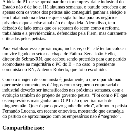
A ideia do PT de se aproximar do setor empresarial e industrial do
Estado não é de hoje. Há algumas semanas, o partido percebeu que
apenas com os votos dos petistas não conseguirá ganhar a eleição e
tem trabalhado na ideia de que a sigla foi boa para os negócios
privados e que a crise atual não é culpa dela. Além disso, tem
deixado de lado temas que os separam do setor, como a reforma
trabalhista e a previdenciária, defendidas pela Fiern, mas duramente
criticadas pelos petistas.
Para viabilizar essa aproximação, inclusive, o PT até tentou colocar
um vice ligado ao setor na chapa de Fátima. Seria João Hélio,
diretor do Sebrae-RN, que acabou sendo preterido para que partido
acomodasse na majoritária o PC do B – no caso, o presidente
comunista no RN, Antenor Roberto, que foi o escolhido.
Como a imagem de comunista é, justamente, o que o partido não
quer neste momento, os diálogos com o segmento empresarial e
industrial deverão ser intensificados nas próximas semanas, com a
evolução também do projeto de governo petista. “Foi com o PT que
os empresários mais ganharam. O PT não quer tirar nada de
ninguém não. Quer é que o povo ganhe dinheiro”, afirmou o petista
Fernando Lucena, em recente entrevista, mostrando que estratégia
do partido de aproximação com os empresários não é “segredo”.
Compartilhe isso: