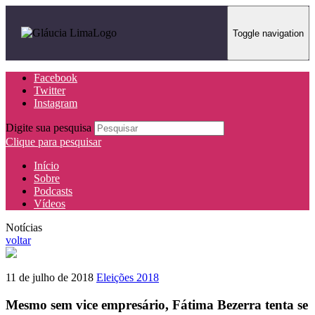
Toggle navigation
Facebook
Twitter
Instagram
Digite sua pesquisa
Clique para pesquisar
Início
Sobre
Podcasts
Vídeos
Notícias
voltar
11 de julho de 2018
Eleições 2018
Mesmo sem vice empresário, Fátima Bezerra tenta se