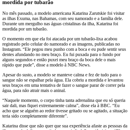
mordida por tubarão
No mês passado, a modelo americana Katarina Zarutskie foi visitar
as ilhas Exuma, nas Bahamas, com seu namorado e a família dele.
Durante um mergulho nas águas cristalinas da ilha, Katarina foi
mordida por um tubarão.
O momento em que ela foi atacada por um tubarão-lixa acabou
registrado pelo celular do namorado e as imagens, publicadas no
Instagram. “Ele pegou meu punho com a boca e eu pude sentir seus
dentes afundando no meu braço. Eu fui puxada para o fundo por
alguns segundos e então puxei meu braço da boca dele o mais
rápido que pude”, disse a modelo à NBC News.
Apesar do susto, a modelo se manteve calma e fez de tudo para o
sangue não se espalhar pela água. Ela cobriu a mordida e levantou
seus braços em uma tentativa de fazer o sangue parar de correr pela
água, para não atrair mais o aninal.
“Naquele momento, o corpo tinha tanta adrenalina que eu só queria
sair dali, mas fiquei extremamente calma”, disse ela à BBC. “Eu
acho que se alguém ao redor tivesse gritado ou se agitado, a situação
teria sido completamente diferente”.
Katarina disse que não quer que sua experiência afaste as pessoas da