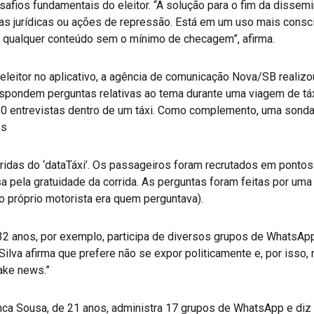
afios fundamentais do eleitor. “A solução para o fim da dissemi
 jurídicas ou ações de repressão. Está em um uso mais consci
o qualquer conteúdo sem o mínimo de checagem”, afirma.
leitor no aplicativo, a agência de comunicação Nova/SB realiz
spondem perguntas relativas ao tema durante uma viagem de táxi
 30 entrevistas dentro de um táxi. Como complemento, uma sond
os
das do ‘dataTáxi’. Os passageiros foram recrutados em pontos
sa pela gratuidade da corrida. As perguntas foram feitas por u
 próprio motorista era quem perguntava).
32 anos, por exemplo, participa de diversos grupos de WhatsApp.
 Silva afirma que prefere não se expor politicamente e, por isso,
ake news.”
anca Sousa, de 21 anos, administra 17 grupos de WhatsApp e diz 