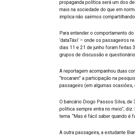
propaganda política será um dos des
mais na sociedade do que em normas
implica não sairmos compartilhand
Para entender o comportamento do e
‘dataTáxi’ – onde os passageiros re
dias 11 e 21 de junho foram feitas
grupos de discussão e questionári
A reportagem acompanhou duas corri
“trocaram” a participação na pesqui
passageiro (em algumas ocasiões, o
O bancário Diogo Passos Silva, de 
política sempre entra no meio”, diz.
tema. “Mas é fácil saber quando é f
A outra passageira, a estudante Bi