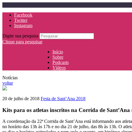
Facebook
Twitter
Instagram
Digite sua pesquisa
Clique para pesquisar
Início
Sobre
Podcasts
Vídeos
Notícias
voltar
20 de julho de 2018
Festa de Sant’Ana 2018
Kits para os atletas inscritos na Corrida de Sant’Ana s
A coordenação da 22ª Corrida de Sant’Ana está informando aos atletas 
no horário das 13h às 17h e no dia 21 de julho, das 8h às 13h. O atleta
os dias e horários estipulados e nem após o evento, em hipótese algu