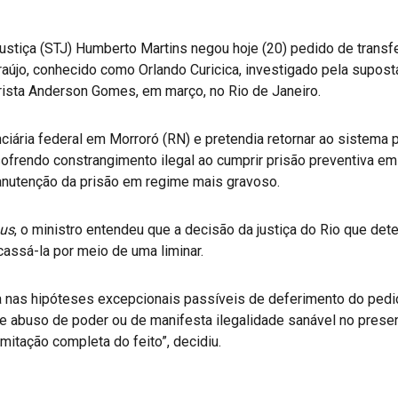
Justiça (STJ) Humberto Martins negou hoje (20) pedido de transf
 Araújo, conhecido como Orlando Curicica, investigado pela supos
rista Anderson Gomes, em março, no Rio de Janeiro.
ciária federal em Morroró (RN) e pretendia retornar ao sistema p
ofrendo constrangimento ilegal ao cumprir prisão preventiva em 
anutenção da prisão em regime mais gravoso.
us
, o ministro entendeu que a decisão da justiça do Rio que dete
assá-la por meio de uma liminar.
 nas hipóteses excepcionais passíveis de deferimento do pedid
e abuso de poder ou de manifesta ilegalidade sanável no presen
mitação completa do feito”, decidiu.