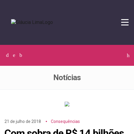
Tog
navi
Facebook
Twitter
Instagram
C
p
p
Notícias
21 de julho de 2018
Consequências
Com sobra de R$ 14 bilhões,