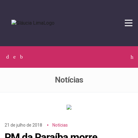
Tog
navi
Facebook
Twitter
Instagram
C
p
p
Notícias
21 de julho de 2018
Notícias
PM da Paraíba morre