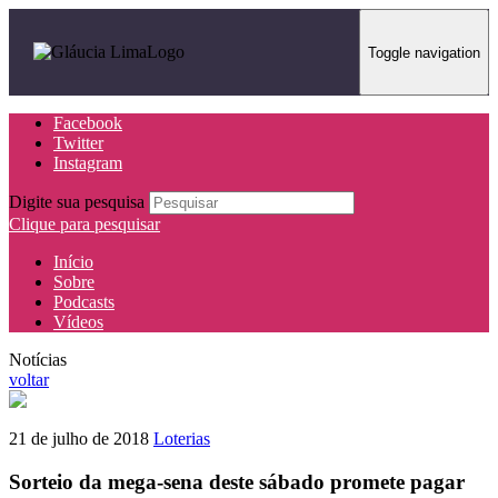
Toggle navigation
Facebook
Twitter
Instagram
Digite sua pesquisa
Clique para pesquisar
Início
Sobre
Podcasts
Vídeos
Notícias
voltar
21 de julho de 2018
Loterias
Sorteio da mega-sena deste sábado promete pagar