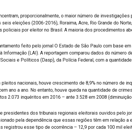
centram, proporcionalmente, o maior número de investigações p
 seis eleições (2006-2016), Roraima, Acre, Rio Grande do Norte
s policiais por eleitor no Brasil. A maioria dos procedimentos a
tamento feito pelo jornal O Estado de São Paulo com base em r
à Informação (LAI). A reportagem comparou dados do número de i
Sociais e Políticos (Dasp), da Polícia Federal, com a quantidad
pleitos nacionais, houve crescimento de 8,9% no número de inqu
em ano a ano. No entanto, houve queda na quantidade de crimes 
rtos 2.073 inquéritos em 2016 – ante 3.528 em 2008 (diminuição
e presidentes dos tribunais regionais eleitorais ouvidos pelo j
sionado pela dependência que essas regiões têm em relação a 
s registrou esse tipo de ocorrência – 12,9 por cada 100 mil ele