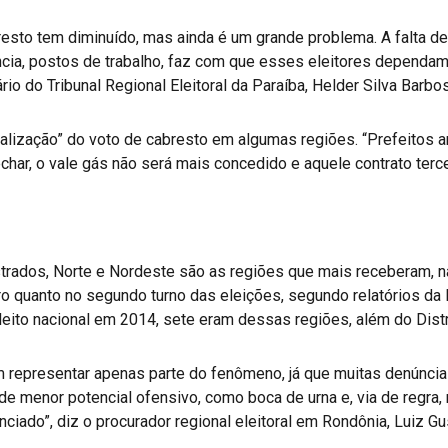
resto tem diminuído, mas ainda é um grande problema. A falta d
ncia, postos de trabalho, faz com que esses eleitores dependam 
ário do Tribunal Regional Eleitoral da Paraíba, Helder Silva Barbo
nalização” do voto de cabresto em algumas regiões. “Prefeitos
char, o vale gás não será mais concedido e aquele contrato terc
rados, Norte e Nordeste são as regiões que mais receberam, na
eiro quanto no segundo turno das eleições, segundo relatórios d
pleito nacional em 2014, sete eram dessas regiões, além do Distr
epresentar apenas parte do fenômeno, já que muitas denúncias
de menor potencial ofensivo, como boca de urna e, via de regra, n
nciado”, diz o procurador regional eleitoral em Rondônia, Luiz G