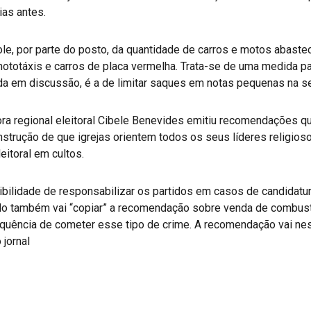
ias antes.
, por parte do posto, da quantidade de carros e motos abastec
mototáxis e carros de placa vermelha. Trata-se de uma medida pa
nda em discussão, é a de limitar saques em notas pequenas na s
ora regional eleitoral Cibele Benevides emitiu recomendações q
 instrução de que igrejas orientem todos os seus líderes religios
eitoral em cultos.
sibilidade de responsabilizar os partidos em casos de candidatur
ado também vai “copiar” a recomendação sobre venda de combus
uência de cometer esse tipo de crime. A recomendação vai nest
jornal