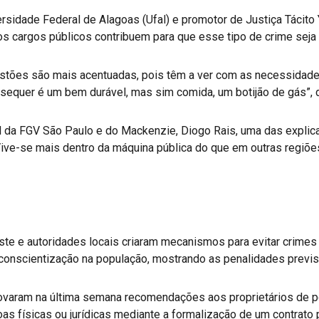
ersidade Federal de Alagoas (Ufal) e promotor de Justiça Tácito 
os cargos públicos contribuem para que esse tipo de crime sej
stões são mais acentuadas, pois têm a ver com as necessidad
 sequer é um bem durável, mas sim comida, um botijão de gás”, d
ral da FGV São Paulo e do Mackenzie, Diogo Rais, uma das explic
Vive-se mais dentro da máquina pública do que em outras regiõ
te e autoridades locais criaram mecanismos para evitar crimes 
onscientização na população, mostrando as penalidades previst
ovaram na última semana recomendações aos proprietários de p
as físicas ou jurídicas mediante a formalização de um contrato