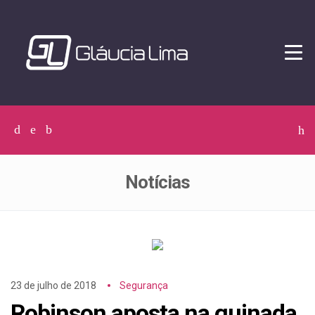
Tog
navi
Facebook
Twitter
Instagram
C
p
p
Notícias
23 de julho de 2018
Segurança
Robinson aposta na guinada