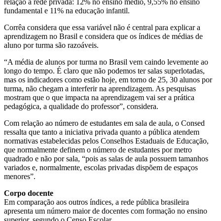
relação à rede privada: 12% no ensino médio, 9,55% no ensino
fundamental e 11% na educação infantil.
Corrêa considera que essa variável não é central para explicar a
aprendizagem no Brasil e considera que os índices de médias de
aluno por turma são razoáveis.
“A média de alunos por turma no Brasil vem caindo levemente ao
longo do tempo. É claro que não podemos ter salas superlotadas,
mas os indicadores como estão hoje, em torno de 25, 30 alunos por
turma, não chegam a interferir na aprendizagem. As pesquisas
mostram que o que impacta na aprendizagem vai ser a prática
pedagógica, a qualidade do professor”, considera.
Com relação ao número de estudantes em sala de aula, o Consed
ressalta que tanto a iniciativa privada quanto a pública atendem
normativas estabelecidas pelos Conselhos Estaduais de Educação,
que normalmente definem o número de estudantes por metro
quadrado e não por sala, “pois as salas de aula possuem tamanhos
variados e, normalmente, escolas privadas dispõem de espaços
menores”.
Corpo docente
Em comparação aos outros índices, a rede pública brasileira
apresenta um número maior de docentes com formação no ensino
superior, segundo o Censo Escolar.