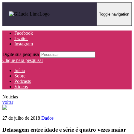
Toggle navigation
Facebook
Twitter
Instagram
Digite sua pesquisa
Clique para pesquisar
Início
Sobre
Podcasts
Vídeos
Notícias
voltar
27 de julho de 2018
Dados
Defasagem entre idade e série é quatro vezes maior