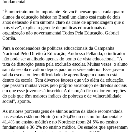
fundamental.
“É um retrato muito importante. Se você pensar que a cada quatro
alunos da educação básica no Brasil um aluno está mais de dois
anos defasado é um sintoma claro da crise de aprendizagem que o
país vive”, explica o gerente de políticas educacionais da
organização não governamental Todos Pela Educação, Gabriel
Corrêa.
Para a coordenadora de políticas educacionais da Campanha
Nacional Pelo Direito à Educação, Andressa Pellanda, o indicador
não pode ser analisado apenas do ponto de vista educacional. “A
taxa de distorção passa pela exclusão escolar. Muitas vezes, o aluno
saiu da escola e voltou depois para uma série anterior. Esse jovem
sai da escola ou tem dificuldade de aprendizagem quando está
dentro da escola. Tem diversos fatores que vão além da educação,
que passam muitas vezes pelo próprio arcabouço de direitos sociais
em que esse jovem está inserido. A distorção fica maior em regiões
do país que têm maiores índices de pobreza e de vulnerabilidade
social”, aponta.
As maiores porcentagens de alunos acima da idade recomendada
nas escolas estão no Norte (com 26,4% no ensino fundamental e
41,4% no ensino médio) e no Nordeste (com 24,5% no ensino
fundamental e 36,2% no ensino médio). Os estados que apresentam