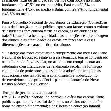
as maiores taxas de distorção são Sergipe com 30,6% no ensino
fundamental e 47,5% no ensino médio, Pará com 30,5% no
fundamental e 47,5% no médio e Bahia com 29,9% no fundamental
e 43,6% no médio.
Para o Conselho Nacional de Secretários de Educação (Consed), as
taxas de distorção na rede pública expressam fatores como o volume
de estudantes com entrada tardia na escola, as dificuldades na
trajetória escolar, a heterogeneidade nas condições de aprendizagem
dos alunos, e as dificuldades da escola em fazer face a essas
diferenciações nas características dos alunos.
“O esforço das redes estaduais no cumprimento das metas do Plano
Nacional de Educação, relativas a essa temática, tem se concentrado
na melhoria do fluxo escolar, no atendimento complementar aos
estudantes com dificuldades de rendimento escolar, na formação
continuada de professores, no estímulo à adoção de tecnologias
educacionais que favoreçam a aprendizagem e, sobretudo, no
desenvolvimento de providências para a implantação do Novo
Ensino Médio”, diz o Consed.
Tempo de permanência na escola
Em 2017, a média nacional de horas-aula diária nas escolas, tanto
públicas quanto privadas, foi de 5 horas no ensino médio; de 4,6
horas no ensino fundamental; e de 6 horas na educação infantil.