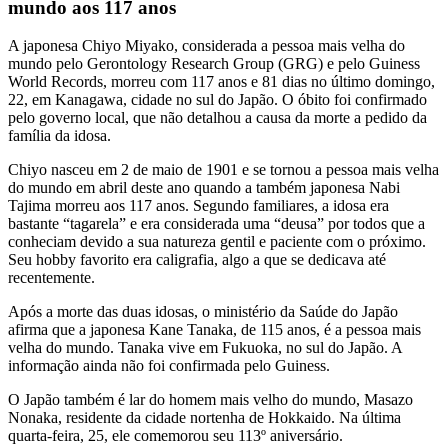
mundo aos 117 anos
A japonesa Chiyo Miyako, considerada a pessoa mais velha do
mundo pelo Gerontology Research Group (GRG) e pelo Guiness
World Records, morreu com 117 anos e 81 dias no último domingo,
22, em Kanagawa, cidade no sul do Japão. O óbito foi confirmado
pelo governo local, que não detalhou a causa da morte a pedido da
família da idosa.
Chiyo nasceu em 2 de maio de 1901 e se tornou a pessoa mais velha
do mundo em abril deste ano quando a também japonesa Nabi
Tajima morreu aos 117 anos. Segundo familiares, a idosa era
bastante “tagarela” e era considerada uma “deusa” por todos que a
conheciam devido a sua natureza gentil e paciente com o próximo.
Seu hobby favorito era caligrafia, algo a que se dedicava até
recentemente.
Após a morte das duas idosas, o ministério da Saúde do Japão
afirma que a japonesa Kane Tanaka, de 115 anos, é a pessoa mais
velha do mundo. Tanaka vive em Fukuoka, no sul do Japão. A
informação ainda não foi confirmada pelo Guiness.
O Japão também é lar do homem mais velho do mundo, Masazo
Nonaka, residente da cidade nortenha de Hokkaido. Na última
quarta-feira, 25, ele comemorou seu 113º aniversário.