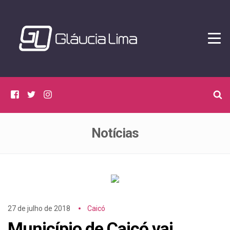
Tog
navi
C
Facebook
Twitter
Instagram
p
p
Notícias
27 de julho de 2018
Caicó
Município de Caicó vai