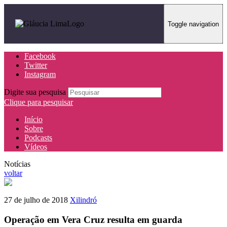
Toggle navigation
Facebook
Twitter
Instagram
Digite sua pesquisa
Clique para pesquisar
Início
Sobre
Podcasts
Vídeos
Notícias
voltar
27 de julho de 2018
Xilindró
Operação em Vera Cruz resulta em guarda