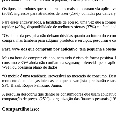
Os tipos de produtos que os internautas mais compraram via aplicativos
(36%), ingressos para atividades de lazer (25%), comidas por deliver
Para esses entrevistados, a facilidade de acesso, uma vez que a compr
rapidez (49%), disponibilidade de melhores ofertas (37%) e a facilid
“Os dados da pesquisa não deixam dúvidas quanto ao futuro do e-comm
compra, mas também para adquirir produtos e serviços, pesquisar e c
Para 44% dos que compram por aplicativo, tela pequena é obstác
Mas na hora de comprar via app, nem tudo é visto de forma positiva. 
consumo e 35% ainda não confiam na segurança oferecida pelos aplic
Wi-Fi ou possuem plano de dados.
“O mobile é uma tendência irreversível no mercado de consumo. Desta
momento de mudanças intensas, em que os varejistas precisarão estar at
SPC Brasil, Roque Pellizzaro Junior.
A pesquisa descobriu que dentre os consumidores que usam aplicativos
comparação de preços (25%) e organização das finanças pessoais (19
Compartilhe isso: