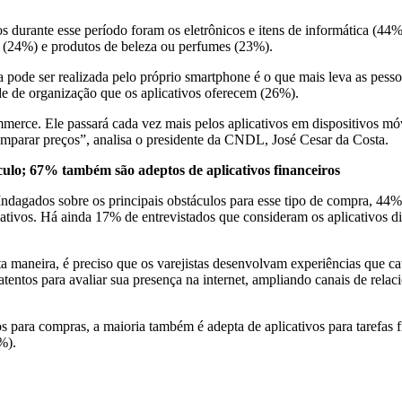
 durante esse período foram os eletrônicos e itens de informática (44%)
y (24%) e produtos de beleza ou perfumes (23%).
a pode ser realizada pelo próprio smartphone é o que mais leva as pess
ade de organização que os aplicativos oferecem (26%).
erce. Ele passará cada vez mais pelos aplicativos em dispositivos móv
omparar preços”, analisa o presidente da CNDL, José Cesar da Costa.
ulo; 67% também são adeptos de aplicativos financeiros
Indagados sobre os principais obstáculos para esse tipo de compra, 44
ativos. Há ainda 17% de entrevistados que consideram os aplicativos d
 maneira, é preciso que os varejistas desenvolvam experiências que ca
entos para avaliar sua presença na internet, ampliando canais de relaci
 para compras, a maioria também é adepta de aplicativos para tarefas 
%).