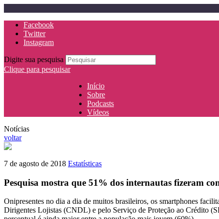
Facebook
Twitter
Instagram
Digite sua pesquisa
Clique para pesquisar
Início
Sobre
Podcasts
Vídeos
Notícias
voltar
7 de agosto de 2018
Estatísticas
Pesquisa mostra que 51% dos internautas fizeram co
Onipresentes no dia a dia de muitos brasileiros, os smartphones facil
Dirigentes Lojistas (CNDL) e pelo Serviço de Proteção ao Crédito (S
percentual é ainda maior entre a população mais jovem (60%).