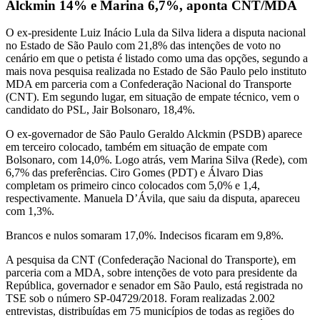
Alckmin 14% e Marina 6,7%, aponta CNT/MDA
O ex-presidente Luiz Inácio Lula da Silva lidera a disputa nacional
no Estado de São Paulo com 21,8% das intenções de voto no
cenário em que o petista é listado como uma das opções, segundo a
mais nova pesquisa realizada no Estado de São Paulo pelo instituto
MDA em parceria com a Confederação Nacional do Transporte
(CNT). Em segundo lugar, em situação de empate técnico, vem o
candidato do PSL, Jair Bolsonaro, 18,4%.
O ex-governador de São Paulo Geraldo Alckmin (PSDB) aparece
em terceiro colocado, também em situação de empate com
Bolsonaro, com 14,0%. Logo atrás, vem Marina Silva (Rede), com
6,7% das preferências. Ciro Gomes (PDT) e Álvaro Dias
completam os primeiro cinco colocados com 5,0% e 1,4,
respectivamente. Manuela D’Ávila, que saiu da disputa, apareceu
com 1,3%.
Brancos e nulos somaram 17,0%. Indecisos ficaram em 9,8%.
A pesquisa da CNT (Confederação Nacional do Transporte), em
parceria com a MDA, sobre intenções de voto para presidente da
República, governador e senador em São Paulo, está registrada no
TSE sob o número SP-04729/2018. Foram realizadas 2.002
entrevistas, distribuídas em 75 municípios de todas as regiões do