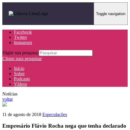
Toggle navigation
Facebook
Twitter
Instagram
Digite sua pesquisa
Clique para pesquisar
Início
Sobre
Podcasts
Vídeos
Notícias
voltar
11 de agosto de 2018
Especulações
Empresário Flávio Rocha nega que tenha declarado