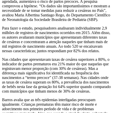
agendada, aumentava o risco de partos precoces. A pesquisa
comprovou a hipótese. “Os dados são importantíssimos e mostram a
necessidade de se tomar medidas para reduzir a cesáreas no País”,
avaliou Maria Albertina Santiago Rego, do Departamento Científico
de Neonatologia da Sociedade Brasileira de Pediatria (SBP).
Para fazer o estudo, pesquisadores analisaram individualmente 2,9
milhões de registros de nascimentos ocorridos em 2015. Além disso,
os autores avaliaram municípios que apresentaram diferentes taxas
de cesáreas e concentraram a atenção naqueles que tinham mais de
mil registros de nascimento anuais. Ao todo 520 se encaixavam
nessas características; juntos respondiam por 82% dos relatos.
Nas cidades que apresentavam taxas de cesárea superiores a 80%, o
indicador de partos prematuros era 21% maior do que naquelas que
registravam menor proporção (com 30% de cesáreas). Mas a
diferença mais significativa foi identificada na frequência dos
nascimentos a “termo precoce” (37-38 semanas). Nas cidades onde
as taxas de cesárea superam os 80%, a prevalência dos nascimentos
de bebês nesta fase da gestação foi 64% superior quando comparado
com municípios que tinham menos de 30% de cesáreas.
Barros avalia que as três epidemias interligadas preocupam
igualmente. Crianças prematuras têm maior risco de morte e
adoecimento nos primeiro período de vida e de problemas