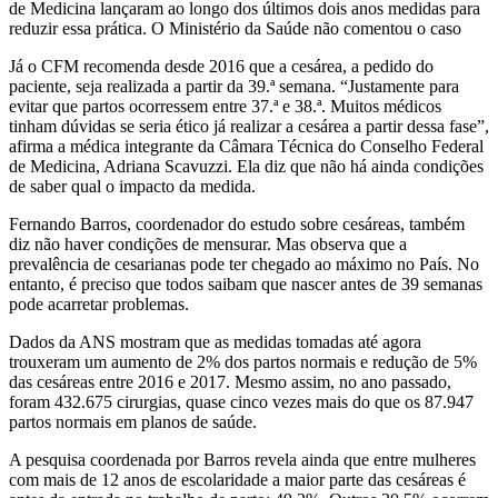
de Medicina lançaram ao longo dos últimos dois anos medidas para
reduzir essa prática. O Ministério da Saúde não comentou o caso
Já o CFM recomenda desde 2016 que a cesárea, a pedido do
paciente, seja realizada a partir da 39.ª semana. “Justamente para
evitar que partos ocorressem entre 37.ª e 38.ª. Muitos médicos
tinham dúvidas se seria ético já realizar a cesárea a partir dessa fase”,
afirma a médica integrante da Câmara Técnica do Conselho Federal
de Medicina, Adriana Scavuzzi. Ela diz que não há ainda condições
de saber qual o impacto da medida.
Fernando Barros, coordenador do estudo sobre cesáreas, também
diz não haver condições de mensurar. Mas observa que a
prevalência de cesarianas pode ter chegado ao máximo no País. No
entanto, é preciso que todos saibam que nascer antes de 39 semanas
pode acarretar problemas.
Dados da ANS mostram que as medidas tomadas até agora
trouxeram um aumento de 2% dos partos normais e redução de 5%
das cesáreas entre 2016 e 2017. Mesmo assim, no ano passado,
foram 432.675 cirurgias, quase cinco vezes mais do que os 87.947
partos normais em planos de saúde.
A pesquisa coordenada por Barros revela ainda que entre mulheres
com mais de 12 anos de escolaridade a maior parte das cesáreas é