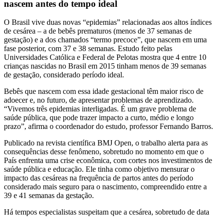
nascem antes do tempo ideal
O Brasil vive duas novas “epidemias” relacionadas aos altos índices
de cesárea – a de bebês prematuros (menos de 37 semanas de
gestação) e a dos chamados “termo precoce”, que nascem em uma
fase posterior, com 37 e 38 semanas. Estudo feito pelas
Universidades Católica e Federal de Pelotas mostra que 4 entre 10
crianças nascidas no Brasil em 2015 tinham menos de 39 semanas
de gestação, considerado período ideal.
Bebês que nascem com essa idade gestacional têm maior risco de
adoecer e, no futuro, de apresentar problemas de aprendizado.
“Vivemos três epidemias interligadas. É um grave problema de
saúde pública, que pode trazer impacto a curto, médio e longo
prazo”, afirma o coordenador do estudo, professor Fernando Barros.
Publicado na revista científica BMJ Open, o trabalho alerta para as
consequências desse fenômeno, sobretudo no momento em que o
País enfrenta uma crise econômica, com cortes nos investimentos de
saúde pública e educação. Ele tinha como objetivo mensurar o
impacto das cesáreas na frequência de partos antes do período
considerado mais seguro para o nascimento, compreendido entre a
39 e 41 semanas da gestação.
Há tempos especialistas suspeitam que a cesárea, sobretudo de data