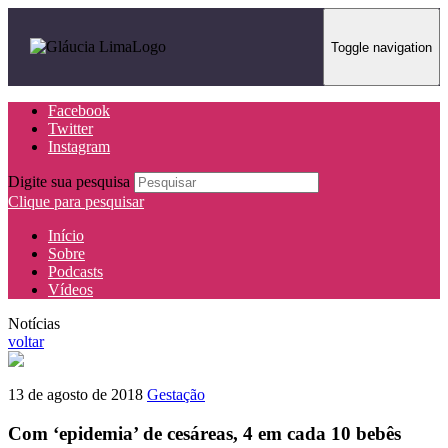
Toggle navigation
Facebook
Twitter
Instagram
Digite sua pesquisa
Clique para pesquisar
Início
Sobre
Podcasts
Vídeos
Notícias
voltar
13 de agosto de 2018
Gestação
Com ‘epidemia’ de cesáreas, 4 em cada 10 bebês