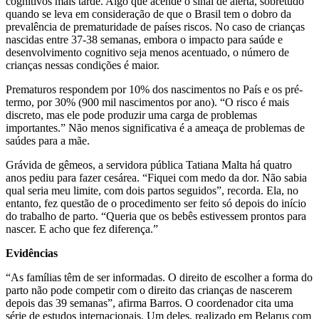
cognitivos mais tarde. Algo que acende o sinal de alerta, sobretudo
quando se leva em consideração de que o Brasil tem o dobro da
prevalência de prematuridade de países riscos. No caso de crianças
nascidas entre 37-38 semanas, embora o impacto para saúde e
desenvolvimento cognitivo seja menos acentuado, o número de
crianças nessas condições é maior.
Prematuros respondem por 10% dos nascimentos no País e os pré-
termo, por 30% (900 mil nascimentos por ano). “O risco é mais
discreto, mas ele pode produzir uma carga de problemas
importantes.” Não menos significativa é a ameaça de problemas de
saúdes para a mãe.
Grávida de gêmeos, a servidora pública Tatiana Malta há quatro
anos pediu para fazer cesárea. “Fiquei com medo da dor. Não sabia
qual seria meu limite, com dois partos seguidos”, recorda. Ela, no
entanto, fez questão de o procedimento ser feito só depois do início
do trabalho de parto. “Queria que os bebês estivessem prontos para
nascer. E acho que fez diferença.”
Evidências
“As famílias têm de ser informadas. O direito de escolher a forma do
parto não pode competir com o direito das crianças de nascerem
depois das 39 semanas”, afirma Barros. O coordenador cita uma
série de estudos internacionais. Um deles, realizado em Belarus com