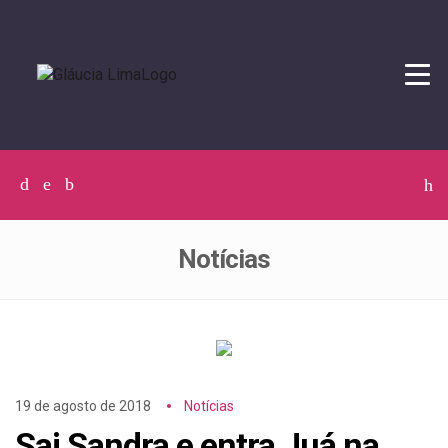
Tog
navi
Facebook
Twitter
Instagram
C
p
p
Notícias
19 de agosto de 2018
Notícias
Sai Sandra e entra Juá na