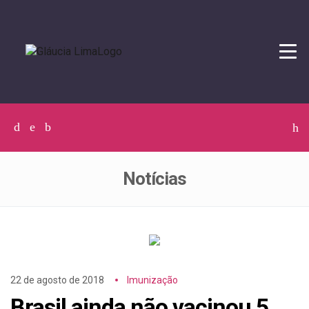
Tog
navi
Facebook
Twitter
Instagram
C
p
p
Notícias
22 de agosto de 2018
Imunização
Brasil ainda não vacinou 5