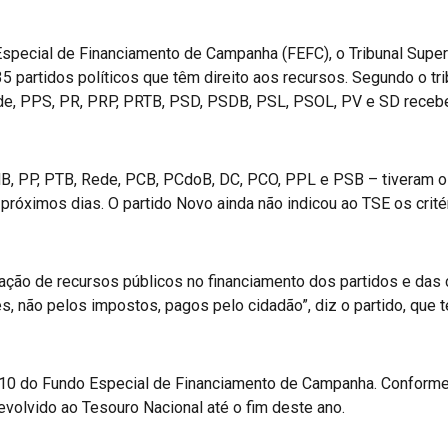
Especial de Financiamento de Campanha (FEFC), o Tribunal Super
35 partidos políticos que têm direito aos recursos. Segundo o tr
e, PPS, PR, PRP, PRTB, PSD, PSDB, PSL, PSOL, PV e SD receber
, PP, PTB, Rede, PCB, PCdoB, DC, PCO, PPL e PSB – tiveram o
róximos dias. O partido Novo ainda não indicou ao TSE os critér
cação de recursos públicos no financiamento dos partidos e das
s, não pelos impostos, pagos pelo cidadão”, diz o partido, que
,10 do Fundo Especial de Financiamento de Campanha. Conforme 
devolvido ao Tesouro Nacional até o fim deste ano.