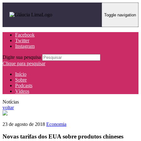
Toggle navigation
Facebook
Twitter
Instagram
Digite sua pesquisa
Clique para pesquisar
Início
Sobre
Podcasts
Vídeos
Notícias
voltar
23 de agosto de 2018
Economia
Novas tarifas dos EUA sobre produtos chineses