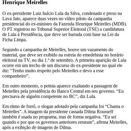
Henrique Meirelles
O ex-presidente Luiz Inácio Lula da Silva, condenado e preso na
Lava Jato, aparece duas vezes no vídeo piloto da campanha
presidencial do ex-ministro da Fazenda Henrique Meirelles (MDB).
O PT registrou no Tribunal Superior Eleitoral (TSE) a candidatura
de Lula à Presidência, que deve ser barrada com base na Lei da
Ficha Limpa.
Segundo a campanha de Meirelles, houve um vazamento do
material, que deve ser exibido na estreia do emedebista no horário
eleitoral na TV, no dia 1.º de setembro. A primeira aparição de Lula
ocorre em um trecho de um discurso do ex-presidente no qual ele
diz: “Tenho muito respeito pelo Meirelles e devo a esse
companheiro”.
Em outro momento, o petista aparece exaltando a passagem de
Meirelles pela presidência do Banco Central em seu governo. “Eu
precisava de alguém competente no BC”, diz Lula.
Em ritmo de forró, o slogan adotado pela campanha foi “Chama o
Meirelles”. A imagem da presidente cassada Dilma Rousseff
também é usada no programa, mas de forma negativa. “Eu sei
quando e por que os governos anteriores erraram”, afirma Meirelles,
após a exibição de imagens de Dilma.