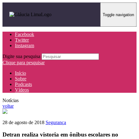
Toggle navigation
Facebook
Twitter
Instagram
Digite sua pesquisa
Clique para pesquisar
Início
Sobre
Podcasts
Vídeos
Notícias
voltar
28 de agosto de 2018
Segurança
Detran realiza vistoria em ônibus escolares no