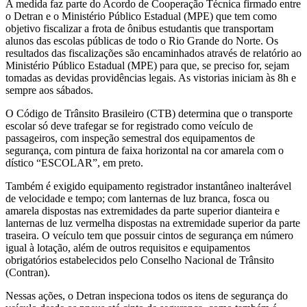
A medida faz parte do Acordo de Cooperação Técnica firmado entre
o Detran e o Ministério Público Estadual (MPE) que tem como
objetivo fiscalizar a frota de ônibus estudantis que transportam
alunos das escolas públicas de todo o Rio Grande do Norte. Os
resultados das fiscalizações são encaminhados através de relatório ao
Ministério Público Estadual (MPE) para que, se preciso for, sejam
tomadas as devidas providências legais. As vistorias iniciam às 8h e
sempre aos sábados.
O Código de Trânsito Brasileiro (CTB) determina que o transporte
escolar só deve trafegar se for registrado como veículo de
passageiros, com inspeção semestral dos equipamentos de
segurança, com pintura de faixa horizontal na cor amarela com o
dístico “ESCOLAR”, em preto.
Também é exigido equipamento registrador instantâneo inalterável
de velocidade e tempo; com lanternas de luz branca, fosca ou
amarela dispostas nas extremidades da parte superior dianteira e
lanternas de luz vermelha dispostas na extremidade superior da parte
traseira. O veículo tem que possuir cintos de segurança em número
igual à lotação, além de outros requisitos e equipamentos
obrigatórios estabelecidos pelo Conselho Nacional de Trânsito
(Contran).
Nessas ações, o Detran inspeciona todos os itens de segurança do