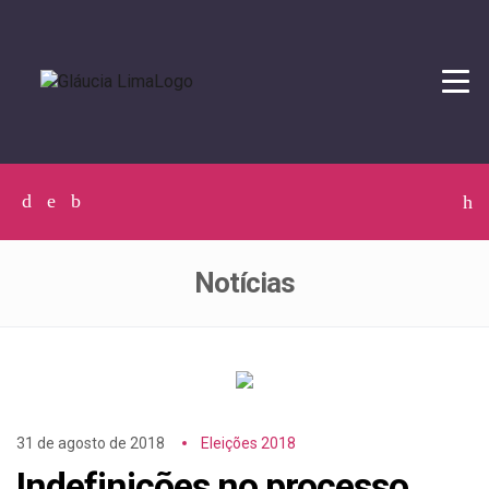
Tog
navi
Facebook
Twitter
Instagram
C
p
p
Notícias
31 de agosto de 2018
Eleições 2018
Indefinições no processo