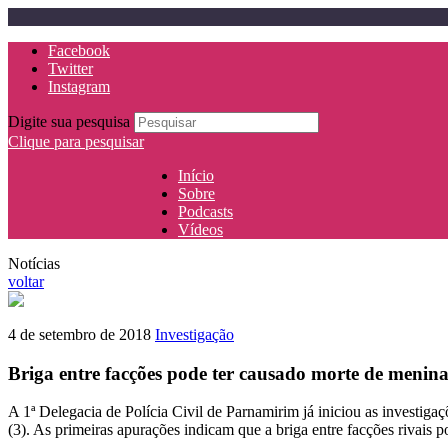
Facebook
Twitter
Instagram
Digite sua pesquisa
Clique para pesquisar
Início
Sobre
Podcasts
Vídeos
Notícias
voltar
4 de setembro de 2018
Investigação
Briga entre facções pode ter causado morte de menina 
A 1ª Delegacia de Polícia Civil de Parnamirim já iniciou as investig
(3). As primeiras apurações indicam que a briga entre facções rivais p