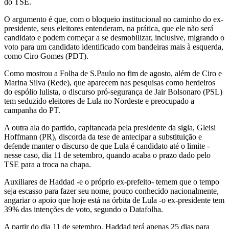
do TSE.
O argumento é que, com o bloqueio institucional no caminho do ex-
presidente, seus eleitores entenderam, na prática, que ele não será
candidato e podem começar a se desmobilizar, inclusive, migrando o
voto para um candidato identificado com bandeiras mais à esquerda,
como Ciro Gomes (PDT).
Como mostrou a Folha de S.Paulo no fim de agosto, além de Ciro e
Marina Silva (Rede), que aparecem nas pesquisas como herdeiros
do espólio lulista, o discurso pró-segurança de Jair Bolsonaro (PSL)
tem seduzido eleitores de Lula no Nordeste e preocupado a
campanha do PT.
A outra ala do partido, capitaneada pela presidente da sigla, Gleisi
Hoffmann (PR), discorda da tese de antecipar a substituição e
defende manter o discurso de que Lula é candidato até o limite -
nesse caso, dia 11 de setembro, quando acaba o prazo dado pelo
TSE para a troca na chapa.
Auxiliares de Haddad -e o próprio ex-prefeito- temem que o tempo
seja escasso para fazer seu nome, pouco conhecido nacionalmente,
angariar o apoio que hoje está na órbita de Lula -o ex-presidente tem
39% das intenções de voto, segundo o Datafolha.
A partir do dia 11 de setembro, Haddad terá apenas 25 dias para