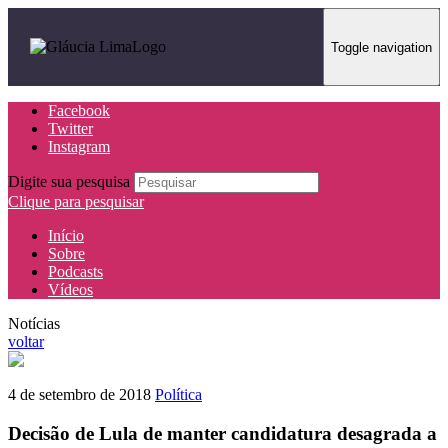
Toggle navigation
Facebook
Twitter
Instagram
Digite sua pesquisa
Clique para pesquisar
Início
Sobre
Podcasts
Vídeos
Notícias
voltar
4 de setembro de 2018
Política
Decisão de Lula de manter candidatura desagrada a