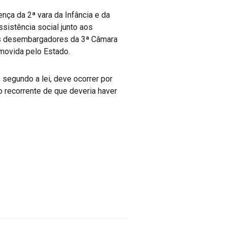
nça da 2ª vara da Infância e da
sistência social junto aos
los desembargadores da 3ª Câmara
 movida pelo Estado.
egundo a lei, deve ocorrer por
o recorrente de que deveria haver