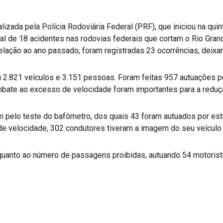
zada pela Polícia Rodoviária Federal (PRF), que iniciou na quint
al de 18 acidentes nas rodovias federais que cortam o Rio Gran
elação ao ano passado, foram registradas 23 ocorrências, deixan
u 2.821 veículos e 3.151 pessoas. Foram feitas 957 autuações po
mbate ao excesso de velocidade foram importantes para a reduç
 pelo teste do bafômetro, dos quais 43 foram autuados por est
de velocidade, 302 condutores tiveram a imagem do seu veículo 
oi quanto ao número de passagens proibidas, autuando 54 motoris