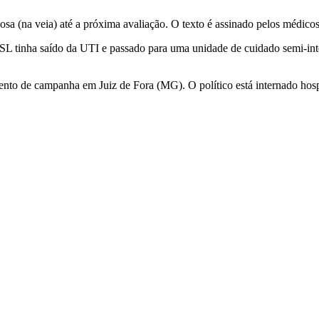
enosa (na veia) até a próxima avaliação. O texto é assinado pelos méd
 PSL tinha saído da UTI e passado para uma unidade de cuidado semi-in
vento de campanha em Juiz de Fora (MG). O político está internado hospit