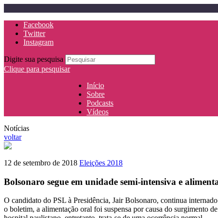
Facebook
Twitter
Instagram
Digite sua pesquisa
Clique para pesquisar
Início
Sobre
Podcasts
Vídeos
Notícias
voltar
12 de setembro de 2018
Eleições 2018
Bolsonaro segue em unidade semi-intensiva e alimenta
O candidato do PSL à Presidência, Jair Bolsonaro, continua internad
o boletim, a alimentação oral foi suspensa por causa do surgimento
hospital paulistano, entretanto, trata-se de uma ocorrência normal.