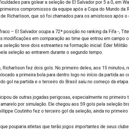
iculdades para golear a seleção de El Salvador por 5 a 0, em Was
s primeiros compromissos da equipe após a Copa do Mundo da Rú
 de Richarlison, que só foi chamados para os amistosos após o 
raco – El Salvador ocupa a 72ª posição no ranking da Fifa -, Tit
seis modificações em comparação ao time que entrou em campo c
 a seleção teve dois estreantes na formação inicial: Éder Militão
pela seleção ao entrarem durante o segundo tempo.
, Richarlison fez dois gols. No primeiro deles, aos 15 minutos
locado a primeira bola para dentro logo no início da partida ao 
o gol na partida e o terceiro do Brasil saiu no começo da etapa f
ticipou de outras jogadas perigosas, especialmente no primeiro
 amarelo por simulação. Ele chegou aos 59 gols pela seleção bras
Phillippe Coutinho fez o terceiro gol da seleção, ainda no primeir
ou que pouparia atletas que terão jogos importantes de seus clu