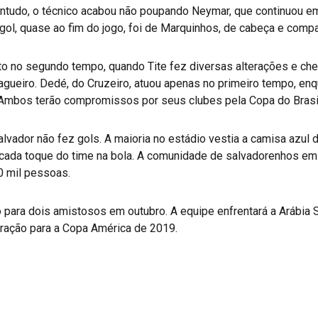
contudo, o técnico acabou não poupando Neymar, que continuou
gol, quase ao fim do jogo, foi de Marquinhos, de cabeça e compa
to no segundo tempo, quando Tite fez diversas alterações e ch
 zagueiro. Dedé, do Cruzeiro, atuou apenas no primeiro tempo, e
Ambos terão compromissos por seus clubes pela Copa do Brasil 
Salvador não fez gols. A maioria no estádio vestia a camisa azul 
” a cada toque do time na bola. A comunidade de salvadorenhos 
0 mil pessoas.
o para dois amistosos em outubro. A equipe enfrentará a Arábia S
ração para a Copa América de 2019.