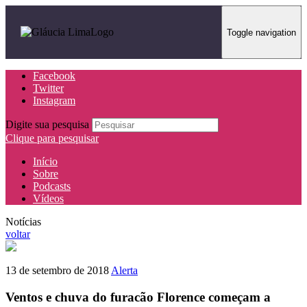
Toggle navigation
Facebook
Twitter
Instagram
Digite sua pesquisa
Clique para pesquisar
Início
Sobre
Podcasts
Vídeos
Notícias
voltar
13 de setembro de 2018
Alerta
Ventos e chuva do furacão Florence começam a