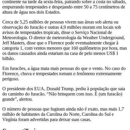
continente na tarde da sexta-feira, pairando sobre a costa no sábado,
empurrando tempestades e despejando entre 50 a 75 centímetros de
altura de água nos dois Estados.
Cerca de 5,25 milhões de pessoas vivem nas áreas sob alerta ou
observação do furacão e outras 4,9 milhões moram em locais sob
avisos de tempestades tropicais, disse o Serviço Nacional de
Meteorologia. O diretor de meteorologia da Weather Underground,
Jeff Masters, disse que o Florence pode eventualmente chegar à
categoria 1, com ventos menores que 160 quilômetros por hora, mas
os danos causados ainda estariam na casa de pelo menos US$ 1
bilhão.
Em furacões, a água mata mais pessoas do que o vento. No caso do
Florence, chuva e tempestades tornam o fenômeno extremamente
perigoso.
O presidente dos EUA, Donald Trump, pediu à população que saia
do caminho do furacão. “Não brinquem com isso. É (um furacão)
grande”, alertou.
O número de pessoas que fugiram ainda não é exato, mas mais 1,7
milhão de habitantes da Carolina do Norte, Carolina do Sul e
Virgínia foram advertidas para deixar suas casas.