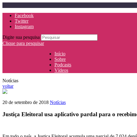
Facebook
Twitter
Instagram
Digite sua pesquisa
Clique para pesquisar
Início
Sobre
Podcasts
Vídeos
Notícias
voltar
20 de setembro de 2018
Notícias
Justiça Eleitoral usa aplicativo pardal para o recebi
Em todo o país, a Justiça Eleitoral acumula uma parcial de 7.024 denún