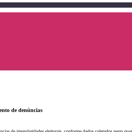
mento de denúncias
cias de irregularidades eleitorais, conforme dados coletados nesta quart