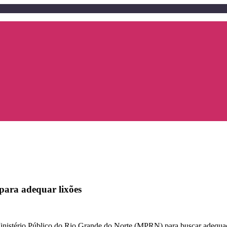
 para adequar lixões
nistério Público do Rio Grande do Norte (MPRN) para buscar adequaçõ