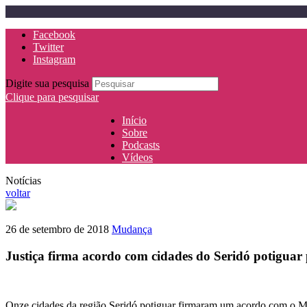
Facebook
Twitter
Instagram
Digite sua pesquisa
Clique para pesquisar
Início
Sobre
Podcasts
Vídeos
Notícias
voltar
26 de setembro de 2018
Mudança
Justiça firma acordo com cidades do Seridó potiguar
Onze cidades da região Seridó potiguar firmaram um acordo com o Mi