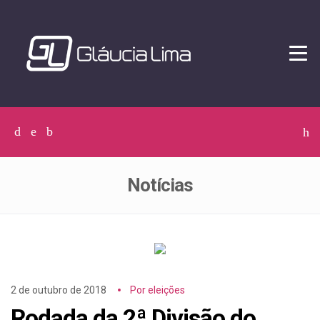
Tog
navi
Facebook
Twitter
Instagram
C
p
p
Notícias
2 de outubro de 2018
Por eleições
Rodada da 2ª Divisão do