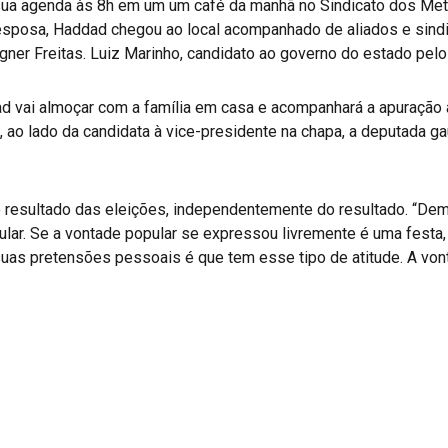
sua agenda às 8h em um um café da manhã no Sindicato dos Met
esposa, Haddad chegou ao local acompanhado de aliados e sindica
agner Freitas. Luiz Marinho, candidato ao governo do estado pe
 vai almoçar com a família em casa e acompanhará a apuração a
sta, ao lado da candidata à vice-presidente na chapa, a deputada
 resultado das eleições, independentemente do resultado. “Demo
ular. Se a vontade popular se expressou livremente é uma festa, 
uas pretensões pessoais é que tem esse tipo de atitude. A vo