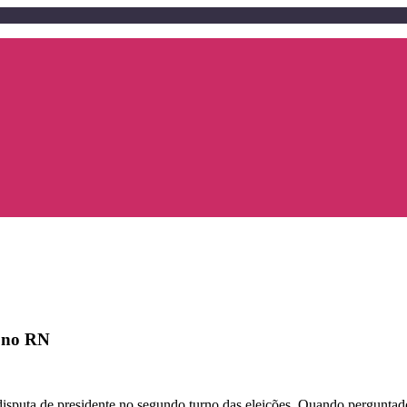
o no RN
 disputa de presidente no segundo turno das eleições. Quando pergunta