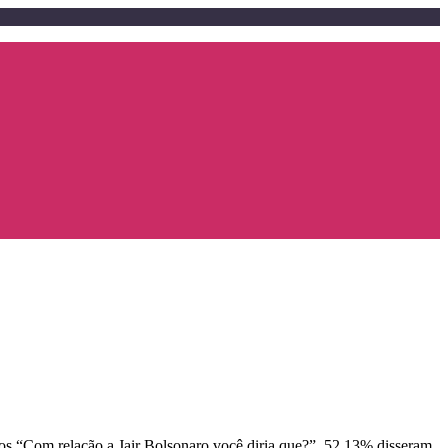
dos “Com relação a Jair Bolsonaro você diria que?”, 52,13% disseram