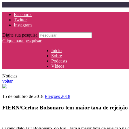
Facebook
Twitter
Instagram
Digite sua pesquisa
Clique para pesquisar
Início
Sobre
Podcasts
Vídeos
Notícias
voltar
15 de outubro de 2018
Eleições 2018
FIERN/Certus: Bolsonaro tem maior taxa de rejeiçã
O candidato Jair Bolsonaro, do PSL, tem a maior taxa de rejeição na