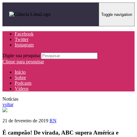
Toggle navigation
Facebook
Twitter
Instagram
Digite sua pesquisa
Clique para pesquisar
Início
Sobre
Podcasts
Vídeos
Notícias
voltar
21 de fevereiro de 2019
RN
É campeão! De virada, ABC supera América e