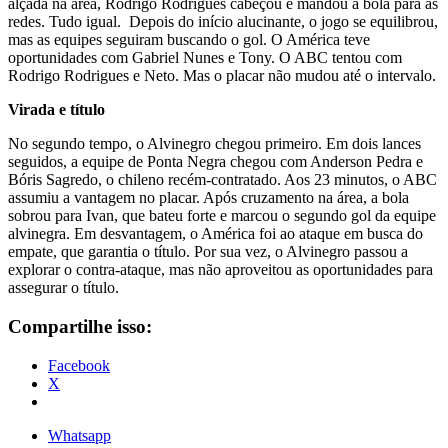
alçada na área, Rodrigo Rodrigues cabeçou e mandou a bola para as
redes. Tudo igual. Depois do início alucinante, o jogo se equilibrou,
mas as equipes seguiram buscando o gol. O América teve
oportunidades com Gabriel Nunes e Tony. O ABC tentou com
Rodrigo Rodrigues e Neto. Mas o placar não mudou até o intervalo.
Virada e título
No segundo tempo, o Alvinegro chegou primeiro. Em dois lances
seguidos, a equipe de Ponta Negra chegou com Anderson Pedra e
Bóris Sagredo, o chileno recém-contratado. Aos 23 minutos, o ABC
assumiu a vantagem no placar. Após cruzamento na área, a bola
sobrou para Ivan, que bateu forte e marcou o segundo gol da equipe
alvinegra. Em desvantagem, o América foi ao ataque em busca do
empate, que garantia o título. Por sua vez, o Alvinegro passou a
explorar o contra-ataque, mas não aproveitou as oportunidades para
assegurar o título.
Compartilhe isso:
Facebook
X
Whatsapp