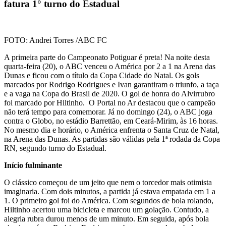
fatura 1° turno do Estadual
FOTO: Andrei Torres /ABC FC
A primeira parte do Campeonato Potiguar é preta! Na noite desta
quarta-feira (20), o ABC venceu o América por 2 a 1 na Arena das
Dunas e ficou com o título da Copa Cidade do Natal. Os gols
marcados por Rodrigo Rodrigues e Ivan garantiram o triunfo, a taça
e a vaga na Copa do Brasil de 2020. O gol de honra do Alvirrubro
foi marcado por Hiltinho. O Portal no Ar destacou que o campeão
não terá tempo para comemorar. Já no domingo (24), o ABC joga
contra o Globo, no estádio Barrettão, em Ceará-Mirim, às 16 horas.
No mesmo dia e horário, o América enfrenta o Santa Cruz de Natal,
na Arena das Dunas. As partidas são válidas pela 1ª rodada da Copa
RN, segundo turno do Estadual.
Início fulminante
O clássico começou de um jeito que nem o torcedor mais otimista
imaginaria. Com dois minutos, a partida já estava empatada em 1 a
1. O primeiro gol foi do América. Com segundos de bola rolando,
Hiltinho acertou uma bicicleta e marcou um golação. Contudo, a
alegria rubra durou menos de um minuto. Em seguida, após bola