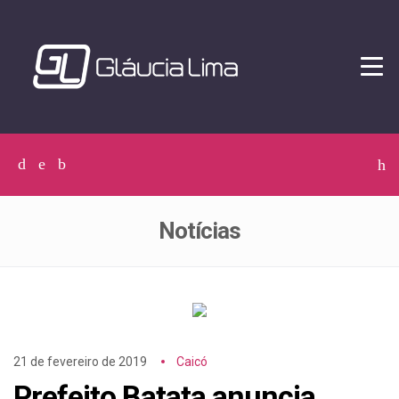
Tog
navi
Facebook
Twitter
Instagram
C
p
p
Notícias
21 de fevereiro de 2019
Caicó
Prefeito Batata anuncia