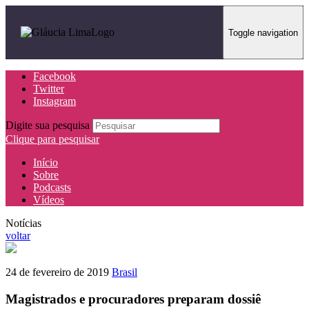
Toggle navigation
Facebook
Twitter
Instagram
Digite sua pesquisa
Clique para pesquisar
Início
Sobre
Podcasts
Vídeos
Notícias
voltar
24 de fevereiro de 2019
Brasil
Magistrados e procuradores preparam dossiê