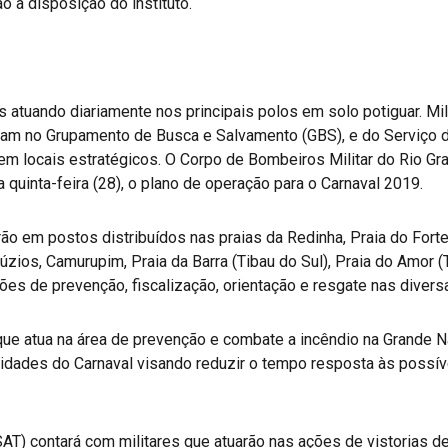
o à disposição do instituto.
s atuando diariamente nos principais polos em solo potiguar. Mi
uam no Grupamento de Busca e Salvamento (GBS), e do Serviço d
em locais estratégicos. O Corpo de Bombeiros Militar do Rio G
a quinta-feira (28), o plano de operação para o Carnaval 2019.
o em postos distribuídos nas praias da Redinha, Praia do Forte,
Búzios, Camurupim, Praia da Barra (Tibau do Sul), Praia do Amor 
ões de prevenção, fiscalização, orientação e resgate nas diversas
que atua na área de prevenção e combate a incêndio na Grande Na
idades do Carnaval visando reduzir o tempo resposta às possív
SAT) contará com militares que atuarão nas ações de vistorias d