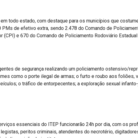
do em todo estado, com destaque para os municípios que costum
0 PMs de efetivo extra, sendo 2.478 do Comando de Policiamen
or (CPI) e 670 do Comando de Policiamento Rodoviário Estadual
5 agentes de segurança realizando um policiamento ostensivo/re
crimes como o porte ilegal de armas; o furto e roubo aos foliões, 
veículos; o tráfico de entorpecentes; a exploração sexual infant
serviços essenciais do ITEP funcionarão 24h por dia, com os pro
egistas, peritos criminais, atendentes do necrotério, digitadore