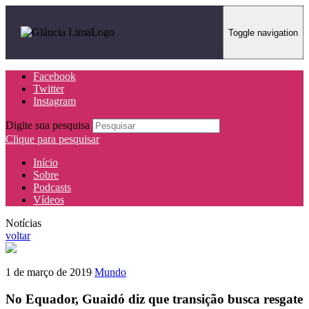
Toggle navigation
Facebook
Twitter
Instagram
Digite sua pesquisa
Clique para pesquisar
Início
Sobre
Podcasts
Vídeos
Notícias
voltar
1 de março de 2019
Mundo
No Equador, Guaidó diz que transição busca resgate