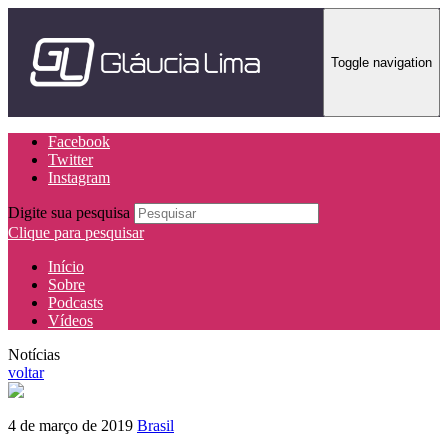
Toggle navigation
Facebook
Twitter
Instagram
Digite sua pesquisa
Clique para pesquisar
Início
Sobre
Podcasts
Vídeos
Notícias
voltar
4 de março de 2019
Brasil