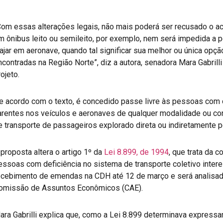
Com essas alterações legais, não mais poderá ser recusado o a
m ônibus leito ou semileito, por exemplo, nem será impedida a 
iajar em aeronave, quando tal significar sua melhor ou única op
ncontradas na Região Norte”, diz a autora, senadora Mara Gabrilli
ojeto.
e acordo com o texto, é concedido passe livre às pessoas com
arentes nos veículos e aeronaves de qualquer modalidade ou c
e transporte de passageiros explorado direta ou indiretamente p
 proposta altera o artigo 1º da
Lei 8.899, de 1994
, que trata da 
essoas com deficiência no sistema de transporte coletivo intere
ecebimento de emendas na CDH até 12 de março e será analisado
omissão de Assuntos Econômicos (CAE).
ara Gabrilli explica que, como a Lei 8.899 determinava express