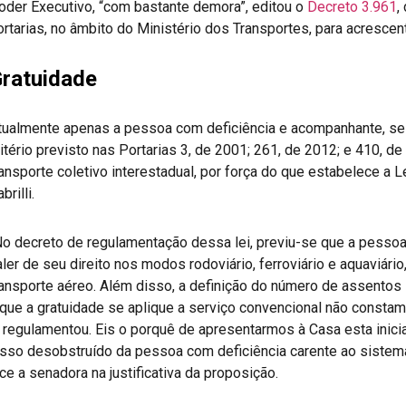
oder Executivo, “com bastante demora”, editou o
Decreto 3.961
,
ortarias, no âmbito do Ministério dos Transportes, para acrescent
ratuidade
tualmente apenas a pessoa com deficiência e acompanhante, se
ritério previsto nas Portarias 3, de 2001; 261, de 2012; e 410, d
ransporte coletivo interestadual, por força do que estabelece a L
brilli.
No decreto de regulamentação dessa lei, previu-se que a pessoa
aler de seu direito nos modos rodoviário, ferroviário e aquaviári
ransporte aéreo. Além disso, a definição do número de assentos l
 que a gratuidade se aplique a serviço convencional não constam
a regulamentou. Eis o porquê de apresentarmos à Casa esta inic
esso desobstruído da pessoa com deficiência carente ao sistem
ce a senadora na justificativa da proposição.