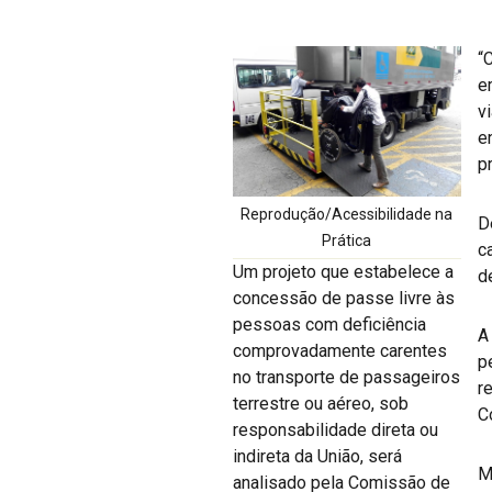
“
e
v
e
pr
Reprodução/Acessibilidade na
D
Prática
c
Um projeto que estabelece a
d
concessão de passe livre às
pessoas com deficiência
A
comprovadamente carentes
p
no transporte de passageiros
r
terrestre ou aéreo, sob
C
responsabilidade direta ou
indireta da União, será
M
analisado pela Comissão de