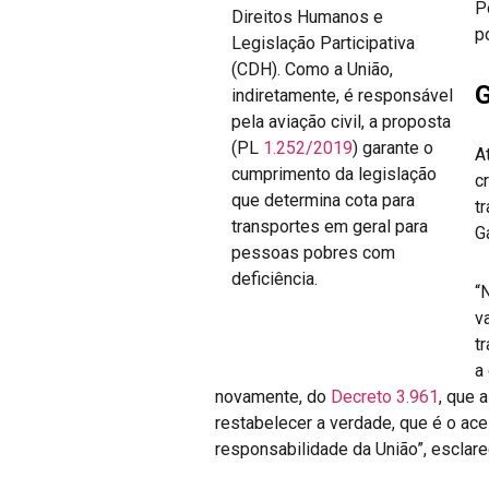
P
Direitos Humanos e
p
Legislação Participativa
(CDH). Como a União,
G
indiretamente, é responsável
pela aviação civil, a proposta
(PL
1.252/2019
) garante o
A
cumprimento da legislação
c
que determina cota para
t
transportes em geral para
Ga
pessoas pobres com
deficiência.
“
v
t
a
novamente, do
Decreto 3.961
, que 
restabelecer a verdade, que é o ac
responsabilidade da União”, esclare