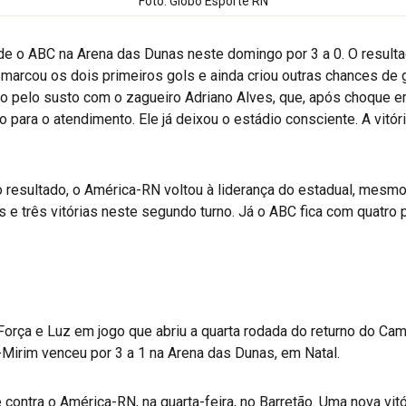
Foto: Globo Esporte RN
e o ABC na Arena das Dunas neste domingo por 3 a 0. O resulta
marcou os dois primeiros gols e ainda criou outras chances de 
 pelo susto com o zagueiro Adriano Alves, que, após choque em
 para o atendimento. Ele já deixou o estádio consciente. A vit
 resultado, o América-RN voltou à liderança do estadual, mes
 e três vitórias neste segundo turno. Já o ABC fica com quatro 
Força e Luz em jogo que abriu a quarta rodada do returno do Cam
Mirim venceu por 3 a 1 na Arena das Dunas, em Natal.
ontra o América-RN, na quarta-feira, no Barretão. Uma nova vitó