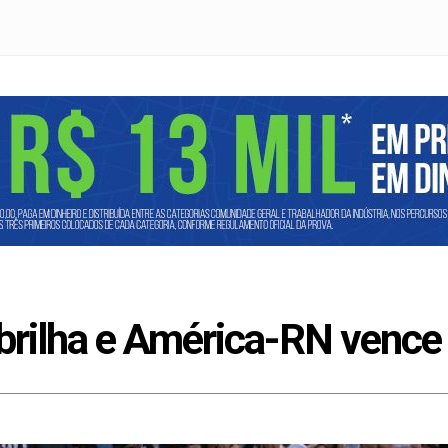
rilha e América-RN vence 