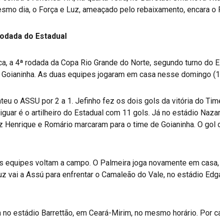
mesmo dia, o Força e Luz, ameaçado pelo rebaixamento, encara o 
rodada do Estadual
a, a 4ª rodada da Copa Rio Grande do Norte, segundo turno do Es
 Goianinha. As duas equipes jogaram em casa nesse domingo (1
teu o ASSU por 2 a 1. Jefinho fez os dois gols da vitória do Ti
guar é o artilheiro do Estadual com 11 gols. Já no estádio Naza
z Henrique e Romário marcaram para o time de Goianinha. O gol do
uas equipes voltam a campo. O Palmeira joga novamente em casa
ruz vai a Assú para enfrentar o Camaleão do Vale, no estádio Ed
 no estádio Barrettão, em Ceará-Mirim, no mesmo horário. Por c