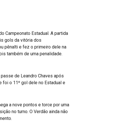
 do Campeonato Estadual. A partida
s gols da vitória dos
 pênalti e fez o primeiro dele na
pois também de uma penalidade.
eu passe de Leandro Chaves após
 foi o 11º gol dele no Estadual e
chega a nove pontos e torce por uma
ição no turno. O Verdão ainda não
mento.