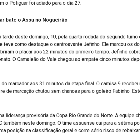
m o Potiguar foi adiado para o dia 27.
uar bate o Assu no Nogueirão
a tarde deste domingo, 10, pela quarta rodada do segundo turno
e teve como destaque o centroavante Jefinho. Ele marcou os doi
iram o placar aos 22 minutos do primeiro tempo. Jefinho cobrou
onato. O Camaleão do Vale chegou ao empate cinco minutos de
te do marcador aos 31 minutos da etapa final. O camisa 9 receb
ivre de marcação chutou sem chances para o goleiro Fabinho. Este
na liderança provisória da Copa Rio Grande do Norte. A equipe 
BC também neste domingo. O time assuense cai para a sétima pos
ma posição na classificação geral e corre sério risco de rebaixa